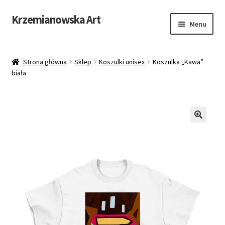
Krzemianowska Art
Przejdź
Przejdź
Menu
do
do
nawigacji
treści
Sklep
Strona główna
Sklep
Koszulki unisex
Koszulka „Kawa”
biała
O mnie
Galeria
Koszulki