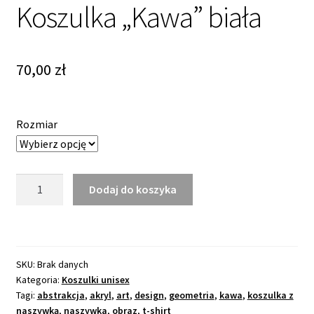
Koszulka „Kawa” biała
70,00
zł
Rozmiar
ilość
Dodaj do koszyka
Koszulka
„Kawa"
biała
SKU:
Brak danych
Kategoria:
Koszulki unisex
Tagi:
abstrakcja
,
akryl
,
art
,
design
,
geometria
,
kawa
,
koszulka z
naszywką
,
naszywka
,
obraz
,
t-shirt