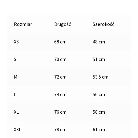
Rozmiar
Długość
Szerokość
XS
68 cm
48 cm
S
70 cm
51 cm
M
72 cm
53.5 cm
L
74 cm
56 cm
XL
76 cm
58 cm
XXL
78 cm
61 cm