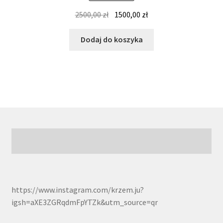
Pierwotna
Aktualna
2500,00
zł
1500,00
zł
cena
cena
wynosiła:
wynosi:
Dodaj do koszyka
2500,00 zł.
1500,00 zł.
https://www.instagram.com/krzem.ju?
igsh=aXE3ZGRqdmFpYTZk&utm_source=qr