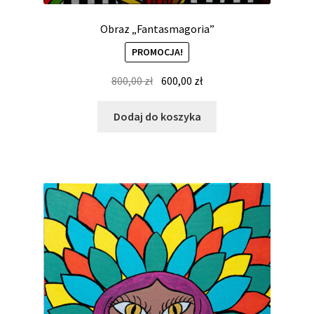
Obraz „Fantasmagoria”
PROMOCJA!
Pierwotna
Aktualna
800,00
zł
600,00
zł
cena
cena
wynosiła:
wynosi:
Dodaj do koszyka
800,00 zł.
600,00 zł.